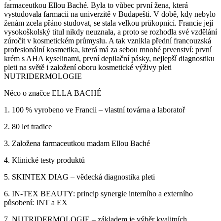
farmaceutkou Ellou Baché. Byla to vůbec první žena, která
vystudovala farmacii na univerzitě v Budapešti. V době, kdy nebylo
ženám zcela přáno studovat, se stala velkou průkopnicí. Francie její
vysokoškolský titul nikdy neuznala, a proto se rozhodla své vzdělání
zúročit v kosmetickém průmyslu. A tak vznikla přední francouzská
profesionální kosmetika, která má za sebou mnohé prvenství: první
krém s AHA kyselinami, první depilační pásky, nejlepší diagnostiku
pleti na světě i založení oboru kosmetické výživy pleti
NUTRIDERMOLOGIE
Něco o značce ELLA BACHÉ
1. 100 % vyrobeno ve Francii – vlastní továrna a laboratoř
2. 80 let tradice
3. Založena farmaceutkou madam Ellou Baché
4. Klinické testy produktů
5. SKINTEX DIAG – vědecká diagnostika pleti
6. IN-TEX BEAUTY: princip synergie interního a externího
působení: INT a EX
7. NUTRIDERMOLOGIE – základem je výběr kvalitních