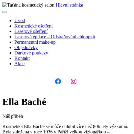
Hlavní stránka
Úvod
Kosmetické ošetření
Laserové ošetření
Laserová epilace – Odstraňování chloupků
Permanentní make-up
Objednávky
Dárkové poukazy
Kontakt
Akce
Ella Baché
Náš příběh
Kosmetika Ella Baché se může chlubit více než 80ti lety výzkumu.
Byla založena v roce 1936 v Paříži velkou vizionářkou –